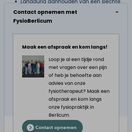
Langdurig aanhouden van een slechte
houding zorgt voor extra druk op het
Contact opnemen met
gewricht
FysioBerlicum
Naarmate mensen ouder worden,
worden de slijmbeurzen minder
elastisch en meer vatbaar voor
Maak een afspraak en kom langs!
ontsteking
Tips bij een slijmbeursontsteking
Loop je al een tijdje rond
met vragen over een pijn
Vermijd herhaalde bewegingen die de
of heb je behoefte aan
slijmbeurs kunnen irriteren
advies van onze
Gebruik hulpmiddelen zoals krukken,
fysiotherapeut? Maak een
wandelstokken of braces om de
afspraak en kom langs
belasting op het getroffen gewricht te
onze fysiopraktijk in
verminderen
Berlicum.
Breng ijs aan op het getroffen gebied
Contact opnemen
meerdere keren per dag om zwelling en