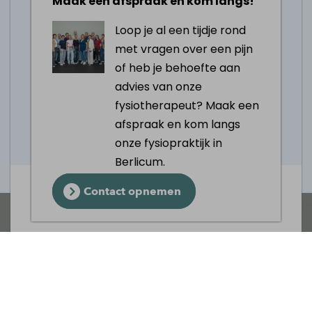
Maak een afspraak en kom langs!
toelaat
Loop je al een tijdje rond
Geef je knie een aantal dagen
met vragen over een pijn
(volledige) rust
of heb je behoefte aan
Verminderen de knieklachten hierdoor
advies van onze
niet? Maak snel een
afspraak
fysiotherapeut? Maak een
afspraak en kom langs
onze fysiopraktijk in
Afspraak maken
Berlicum.
Contact opnemen