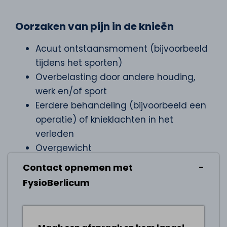
Oorzaken van pijn in de knieën
Acuut ontstaansmoment (bijvoorbeeld
tijdens het sporten)
Overbelasting door andere houding,
werk en/of sport
Eerdere behandeling (bijvoorbeeld een
operatie) of knieklachten in het
verleden
Overgewicht
Aanleg en erfelijkheid
Contact opnemen met
Afwijkingen in het gewricht
FysioBerlicum
Andere onderliggende aandoeningen
Tips bij knieklachten
Blijf bewegen, voor zover de pijn het