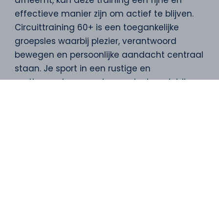
effectieve manier zijn om actief te blijven.
Circuittraining 60+ is een toegankelijke
groepsles waarbij plezier, verantwoord
bewegen en persoonlijke aandacht centraal
staan. Je sport in een rustige en
motiverende omgeving, onder begeleiding
van een professional die oog heeft voor wat
jij nodig hebt. Zo werk je doelgericht aan je
gezondheid, zonder dat het te zwaar of te
ingewikkeld wordt.
Wil je weten of Circuittraining 60+ bij jou
past? Neem dan contact op met
FysioBerlicum voor meer informatie of plan
direct een kennismaking.