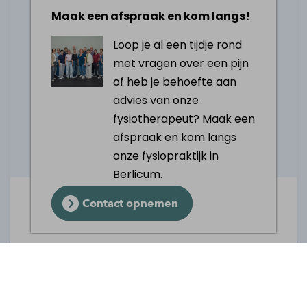
Verkeerde houding tijdens het zitten,
Maak een afspraak en kom langs!
staan of lopen
Loop je al een tijdje rond
Overgewicht zorgt voor extra druk op
met vragen over een pijn
de rug
of heb je behoefte aan
Tips bij rugpijn
advies van onze
Blijf vooral in bewegen door te
fysiotherapeut? Maak een
wandelen, zwemmen of yoga om
afspraak en kom langs
bloedsomloop te bevorderen. Met
onze fysiopraktijk in
sporten voer vooral core oefeningen uit
Berlicum.
om je heupen en onderrug te
Contact opnemen
versterken
Let op je houding tijdens het zitten,
lopen en staan
Bij langdurig zitten neem regelmatig
pauzes om te bewegen