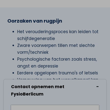
Oorzaken van rugpijn
Het verouderingsproces kan leiden tot
schijfdegeneratie
Zware voorwerpen tillen met slechte
vorm/techniek
Psychologische factoren zoals stress,
angst en depressie
Eerdere opgelopen trauma's of letsels
Vernauwing van het wervelkanaal kan
Contact opnemen met
druk uitoefenen op de zenuwen en
rugpijn veroorzaken
FysioBerlicum
Verzwakte botten door osteoporose
kunnen breuken veroorzaken