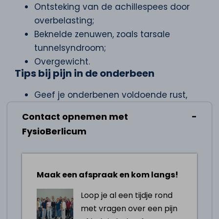
Ontsteking van de achillespees door
overbelasting;
Beknelde zenuwen, zoals tarsale
tunnelsyndroom;
Overgewicht.
Tips bij pijn in de onderbeen
Geef je onderbenen voldoende rust,
maar probeer in beweging te blijven
Contact opnemen met
Werk aan je looptechniek
FysioBerlicum
Maak gebruik van thermotherapie: ijs
om de zwelling te verminderen, en
warmte zoals een kruik om de
Maak een afspraak en kom langs!
bloedsomloop te bevorderen
Draag de correcte schoeisel voor je
Loop je al een tijdje rond
activiteiten
met vragen over een pijn
Houd het getroffen gebied omhoog om