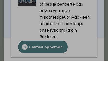
of heb je behoefte aan
advies van onze
fysiotherapeut? Maak een
afspraak en kom langs
onze fysiopraktijk in
Berlicum.
Contact opnemen