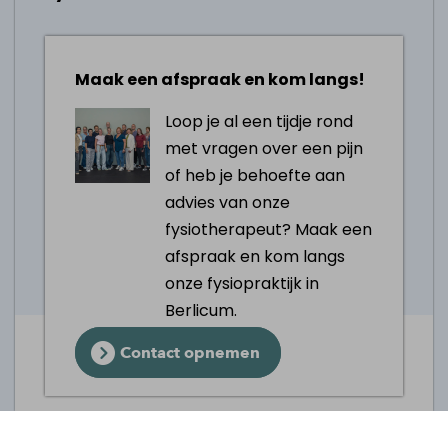
Pijnstillers: gebruik pijnstillers zoals
paracetamol of ibuprofen (na overleg
met een arts) om de pijn te verlichten
Maak een afspraak en kom langs!
Goede voeding: zorg ervoor dat je kind
voldoende water drinkt en een gezond,
Loop je al een tijdje rond
uitgebalanceerd dieet volgt om de
met vragen over een pijn
algemene gezondheid en groei te
of heb je behoefte aan
ondersteunen
advies van onze
Goede schoenen: zorg ervoor dat je
fysiotherapeut? Maak een
kind goed passende schoenen draagt
afspraak en kom langs
met voldoende ondersteuning en
onze fysiopraktijk in
demping
Berlicum.
Contact opnemen
Afspraak maken