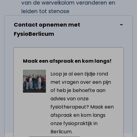
van de wervelkolom veranderen en
leiden tot stenose
Tips bij stenose
Contact opnemen met
Yoga en andere stretching-oefeningen
FysioBerlicum
kunnen helpen de flexibiliteit te
verbeteren en de druk op de zenuwen
te verminderen
Maak een afspraak en kom langs!
Oefeningen gericht op het versterken
Loop je al een tijdje rond
van de rug- en buikspieren kunnen
met vragen over een pijn
helpen de wervelkolom te stabiliseren
of heb je behoefte aan
en de symptomen te verlichten
advies van onze
Zorg voor een goede zithouding en
fysiotherapeut? Maak een
gebruik ergonomisch meubilair om druk
afspraak en kom langs
op de rug te verminderen
onze fysiopraktijk in
Pas werk- en slaapposities aan om de
Berlicum.
wervelkolom goed uitgelijnd te houden