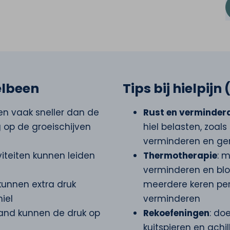
elbeen
Tips bij hielpij
en vaak sneller dan de
Rust en verminderd
 op de groeischijven
hiel belasten, zoal
verminderen en ge
viteiten kunnen leiden
Thermotherapie
: 
verminderen en bl
 kunnen extra druk
meerdere keren per
iel
verminderen
and kunnen de druk op
Rekoefeningen
: do
kuitspieren en achil