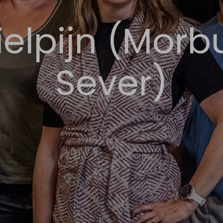
ielpijn (Morb
Sever)