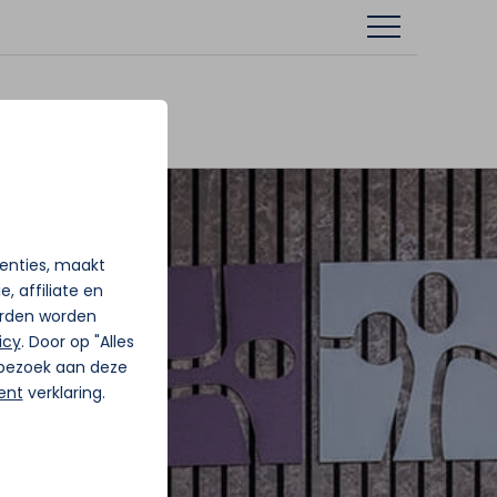
tenties, maakt
, affiliate en
rden worden
icy
. Door op "Alles
j bezoek aan deze
ent
verklaring.