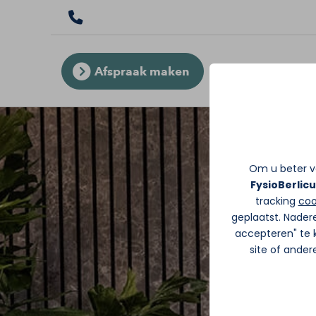
Afspraak maken
Om u beter va
FysioBerlic
tracking
coo
geplaatst. Nader
accepteren" te k
site of ande