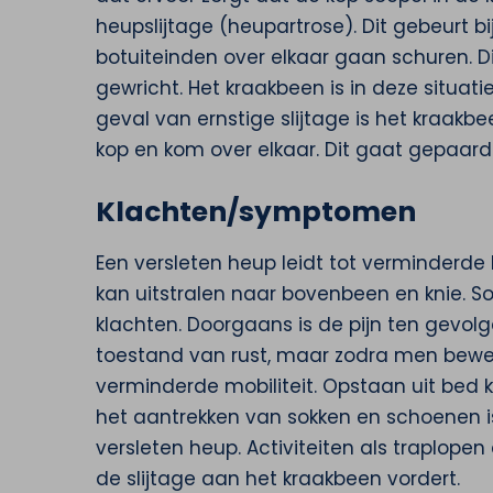
heupslijtage (heupartrose). Dit gebeurt b
botuiteinden over elkaar gaan schuren. Di
gewricht. Het kraakbeen is in deze situat
geval van ernstige slijtage is het kraa
kop en kom over elkaar. Dit gaat gepaard m
Klachten/symptomen
Een versleten heup leidt tot verminderde b
kan uitstralen naar bovenbeen en knie. S
klachten. Doorgaans is de pijn ten gevol
toestand van rust, maar zodra men beweegt
verminderde mobiliteit. Opstaan uit bed 
het aantrekken van sokken en schoenen i
versleten heup. Activiteiten als traplop
de slijtage aan het kraakbeen vordert.