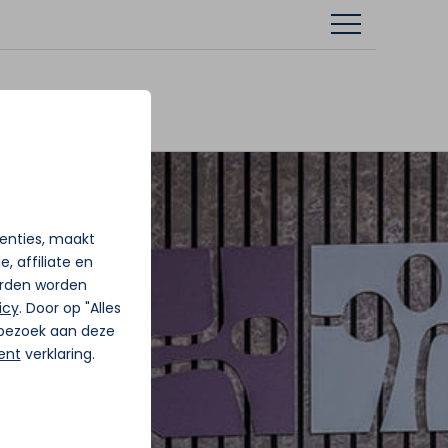
tenties, maakt
, affiliate en
rden worden
icy
. Door op "Alles
j bezoek aan deze
ent
verklaring.