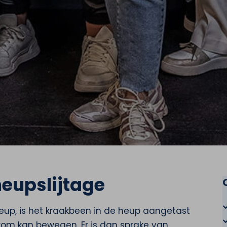
heupslijtage
eup, is het kraakbeen in de heup aangetast
 kom kan bewegen. Er is dan sprake van