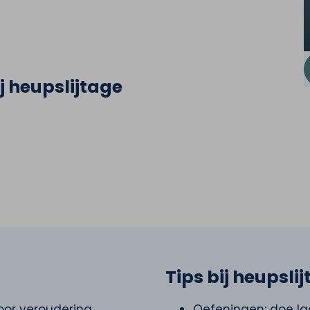
j heupslijtage
Tips bij heupsli
door veroudering
Oefeningen: doe l