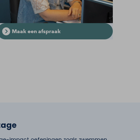
Maak een afspraak
jtage
age-impact oefeningen zoals zwemmen