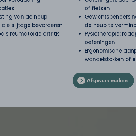
caties
of fietsen
asting van de heup
Gewichtsbeheersin
 die slijtage bevorderen
de heup te vermin
als reumatoïde artritis
Fysiotherapie: raad
oefeningen
Ergonomische aanp
wandelstokken of e
Afspraak maken