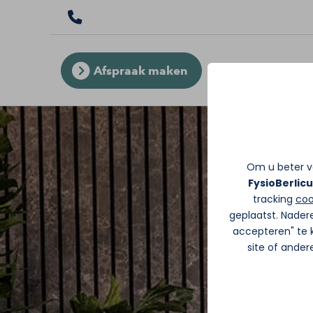
Afspraak maken
Om u beter va
FysioBerlic
tracking
coo
geplaatst. Nader
accepteren" te k
site of ande