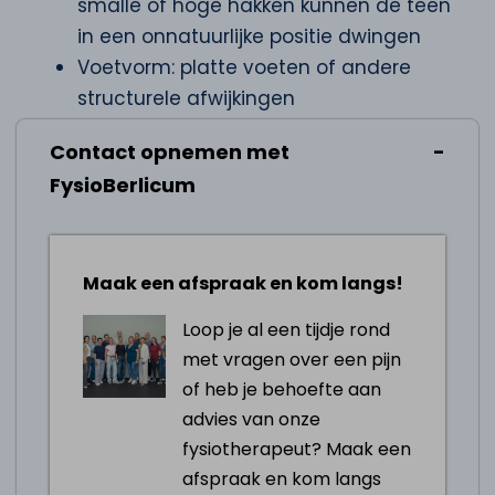
smalle of hoge hakken kunnen de teen
in een onnatuurlijke positie dwingen
Voetvorm: platte voeten of andere
structurele afwijkingen
Reuma: ontstekingsziekten zoals
Contact opnemen met
reumatoïde artritis kunnen bijdragen
FysioBerlicum
Overbelasting: langdurige belasting
van de voet door staan of lopen
Tips bij hallux valgus
Maak een afspraak en kom langs!
Goede schoenen: draag schoenen met
een brede neus en lage hakken
Loop je al een tijdje rond
Inlegzolen: gebruik orthopedische
met vragen over een pijn
inlegzolen voor extra ondersteuning
of heb je behoefte aan
advies van onze
IJs: breng ijs aan om pijn en zwelling te
fysiotherapeut? Maak een
verminderen
afspraak en kom langs
Rekoefeningen: doe regelmatig