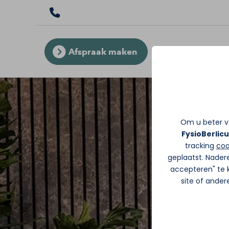
Afspraak maken
Om u beter va
FysioBerlic
tracking
coo
geplaatst. Nader
accepteren" te k
site of ande