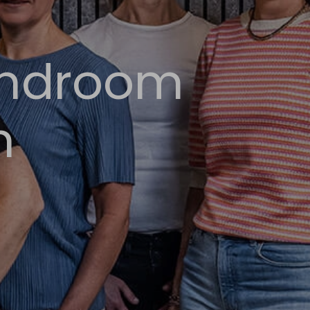
yndroom
n