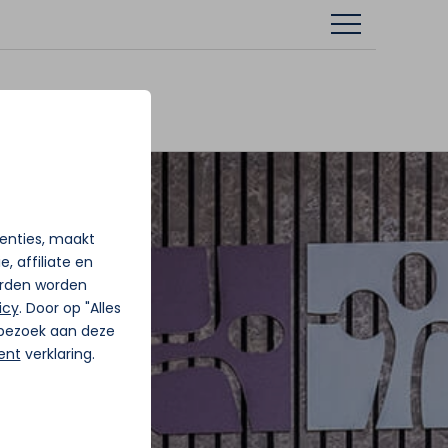
tenties, maakt
, affiliate en
rden worden
icy
. Door op "Alles
j bezoek aan deze
ent
verklaring.