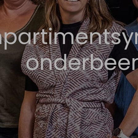
partiments
onderbee