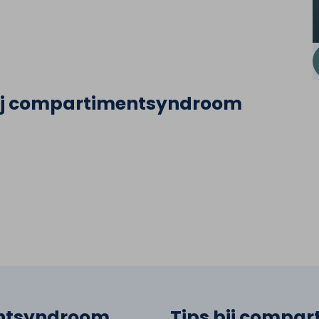
 bij compartimentsyndroom
ntsyndroom
Tips bij compa