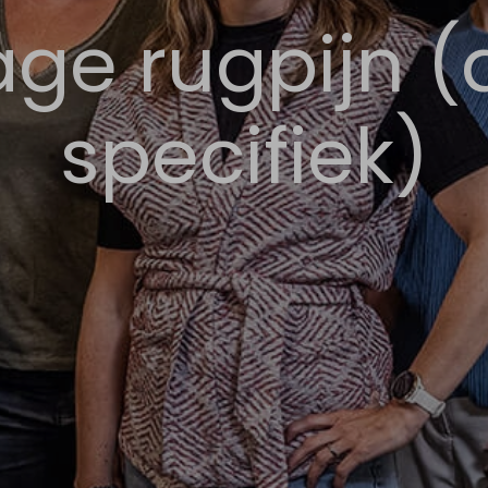
age rugpijn (
specifiek)