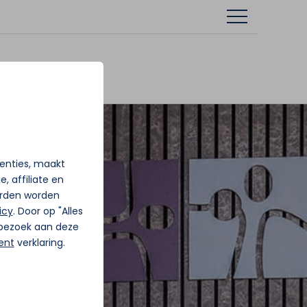
tenties, maakt
, affiliate en
rden worden
icy
. Door op "Alles
j bezoek aan deze
ent
verklaring.