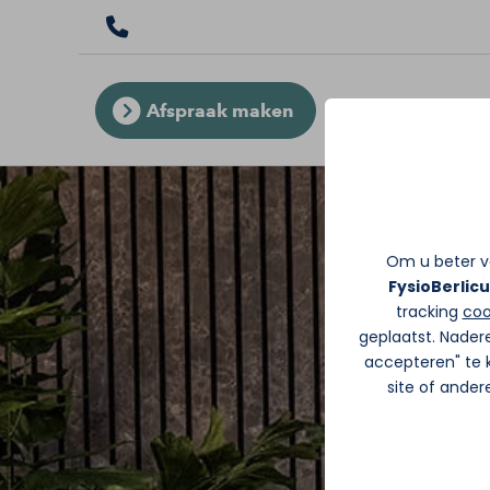
Afspraak maken
Om u beter va
FysioBerlic
tracking
coo
geplaatst. Nader
accepteren" te k
site of ande