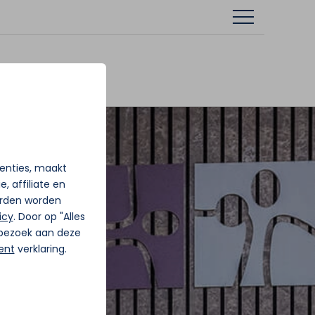
tenties, maakt
, affiliate en
rden worden
icy
. Door op "Alles
j bezoek aan deze
ent
verklaring.