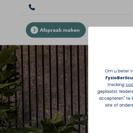
Afspraak maken
Om u beter va
FysioBerlic
tracking
coo
geplaatst. Nader
accepteren" te k
site of ande