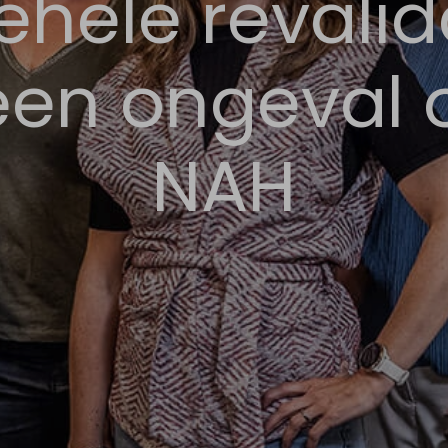
ehele revalid
en ongeval o
NAH