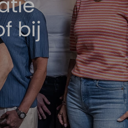
atie
f bij