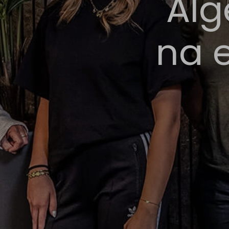
Alg
na e