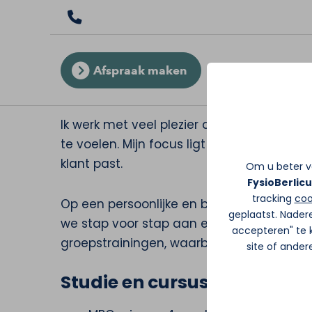
Afspraak maken
Britt van den Boom 
Ik werk met veel plezier als fitcoach en h
te voelen. Mijn focus ligt op het creëren 
klant past.
Om u beter va
FysioBerlic
tracking
coo
Op een persoonlijke en betrokken manier
geplaatst. Nader
we stap voor stap aan een resultaat dat b
accepteren" te k
groepstrainingen, waarbij ik je motiveer om
site of ande
Studie en cursussen