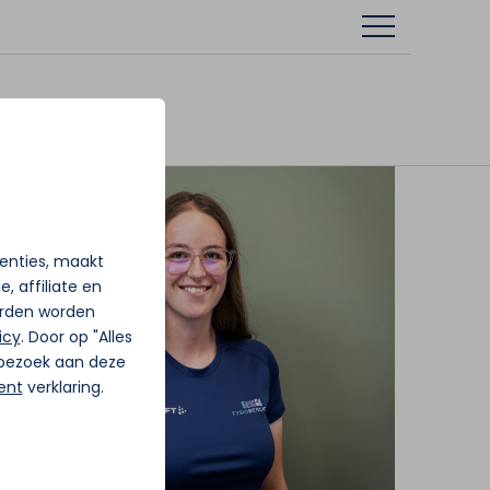
tenties, maakt
, affiliate en
rden worden
icy
. Door op "Alles
j bezoek aan deze
ent
verklaring.