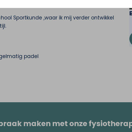
tstroom bewegingsagogie)
hool Sportkunde ,waar ik mij verder ontwikkel
jl.
egelmatig padel
praak maken met onze fysiothera