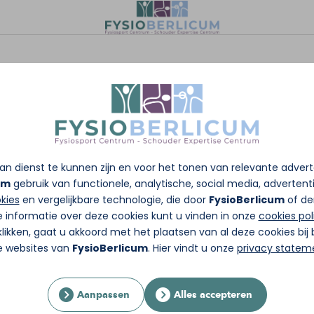
- Fitcoach
elp mensen om zich fitter, sterker en energieker
van een gezonde en duurzame leefstijl die bij de
n dienst te kunnen zijn en voor het tonen van relevante adver
um
gebruik van functionele, analytische, social media, advertentie
kies
en vergelijkbare technologie, die door
FysioBerlicum
of de
 kijken we samen naar jouw doelen en werken
e informatie over deze cookies kunt u vinden in onze
cookies pol
lijvend is. Daarnaast geef ik met veel energie
likken, gaat u akkoord met het plaatsen van al deze cookies bi
 het beste uit jezelf te halen.
re websites van
FysioBerlicum
. Hier vindt u onze
privacy statem
Aanpassen
Alles accepteren