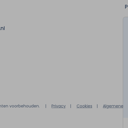
P
nl
chten voorbehouden.
|
Privacy
|
Cookies
|
Algemene v