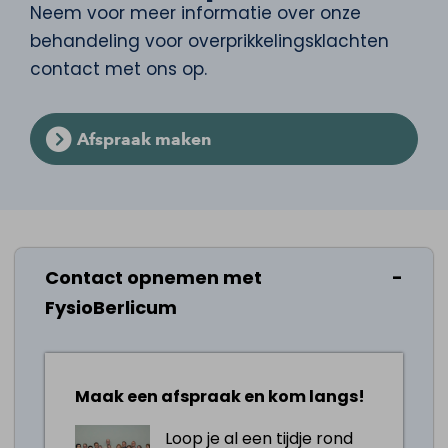
Neem voor meer informatie over onze
behandeling voor overprikkelingsklachten
contact met ons op.
Afspraak maken
De meest voorkomende
Contact opnemen met
prikkelverwerkingsklachten zijn
FysioBerlicum
Overgevoelig voor licht en geluid
Naar worden van beeldschermen
(mobiel/laptop/tv)
Maak een afspraak en kom langs!
Problemen met gesprekken met
Loop je al een tijdje rond
meerdere mensen of in drukte