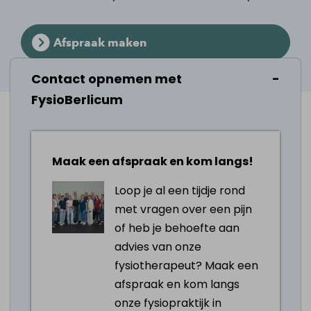
Afspraak maken
Contact opnemen met
FysioBerlicum
Voor welke klachten kun je terecht bij
onze McKenzie therapeut?
Maak een afspraak en kom langs!
McKenzie therapie biedt uitkomst bij
Loop je al een tijdje rond
verschillende klachten:
met vragen over een pijn
of heb je behoefte aan
Rug- en nekpijn met of zonder
advies van onze
uitstraling naar de armen of benen
fysiotherapeut? Maak een
Hernia
afspraak en kom langs
Hoofdpijn met of zonder uitstraling naar
onze fysiopraktijk in