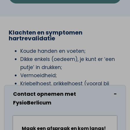
Klachten en symptomen
hartrevalidatie
Koude handen en voeten;
Dikke enkels (oedeem), je kunt er ‘een
putje’ in drukken;
Vermoeidheid;
Kriebelhoest, prikkelhoest (vooral bij
platliggen);
Contact opnemen met
Kortademigheid en benauwdheid bij
FysioBerlicum
inspanning;
Kortademigheid en benauwdheid bij
platliggen in bed;
Maak een afspraak en kom langs!